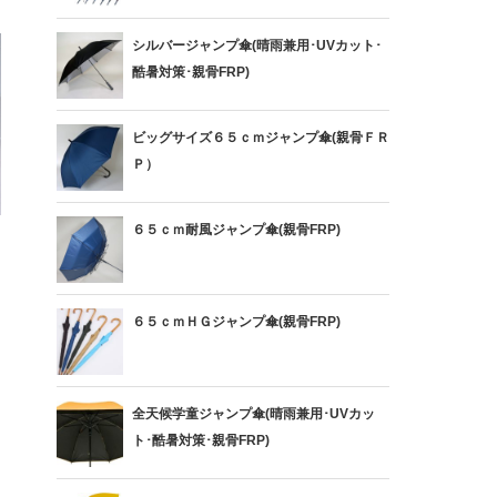
シルバージャンプ傘(晴雨兼用･UVカット･
酷暑対策･親骨FRP)
ビッグサイズ６５ｃｍジャンプ傘(親骨ＦＲ
Ｐ）
６５ｃｍ耐風ジャンプ傘(親骨FRP)
６５ｃｍＨＧジャンプ傘(親骨FRP)
全天候学童ジャンプ傘(晴雨兼用･UVカッ
ト･酷暑対策･親骨FRP)