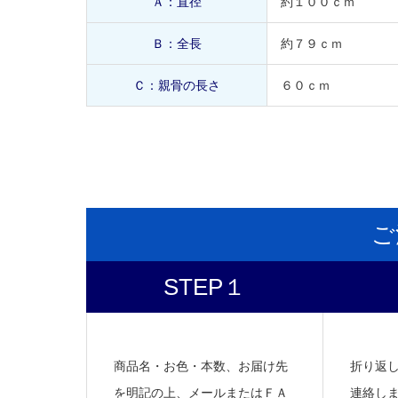
Ａ：直径
約１００ｃｍ
Ｂ：全長
約７９ｃｍ
Ｃ：親骨の長さ
６０ｃｍ
ご
STEP１
商品名・お色・本数、お届け先
折り返
を明記の上、メールまたはＦＡ
連絡し