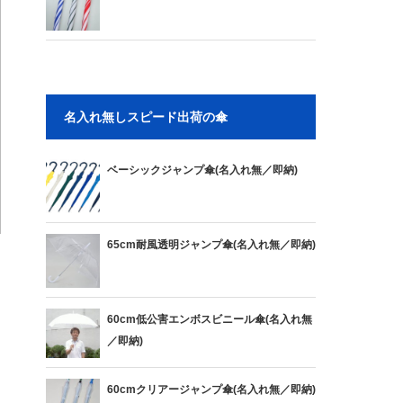
名入れ無しスピード出荷の傘
ベーシックジャンプ傘(名入れ無／即納)
65cm耐風透明ジャンプ傘(名入れ無／即納)
60cm低公害エンボスビニール傘(名入れ無
／即納)
60cmクリアージャンプ傘(名入れ無／即納)