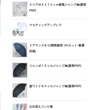
クリアＭＡＸ７０ｃｍ耐風ジャンプ傘(親骨
FRP)
ウエディングアンブレラ
ドアマンズ８０(晴雨兼用･UVカット･酷暑
対策)
ジャンボ７５ｃｍジャンプ傘(親骨FRP)
超ワイド８０ｃｍジャンプ傘(親骨FRP)
お出迎えコンビ傘