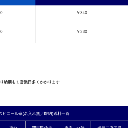
00
￥340
00
￥330
り納期も１営業日多くかかります
スビニール傘(名入れ無／即納)送料一覧