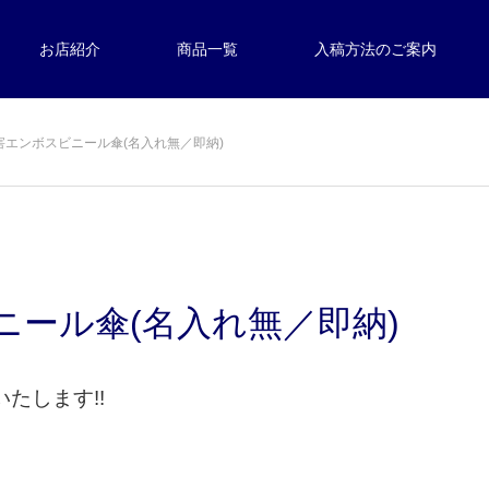
お店紹介
商品一覧
入稿方法のご案内
公害エンボスビニール傘(名入れ無／即納)
ニール傘(名入れ無／即納)
いたします!!