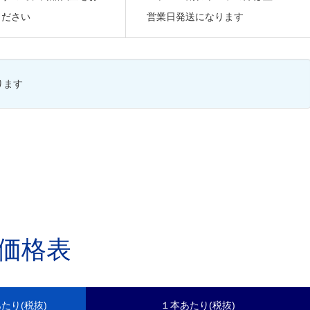
ください
営業日発送になります
ります
価格表
あたり(税抜)
１本あたり(税抜)