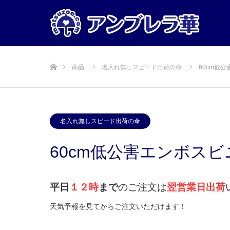
ホーム
商品
名入れ無しスピード出荷の傘
60cm低
名入れ無しスピード出荷の傘
60cm低公害エンボスビ
平日
１２時
まで
のご注文は
翌営業日出荷
天気予報を見てからご注文いただけます！