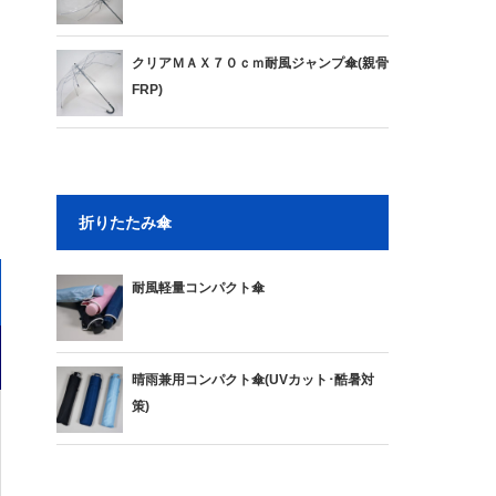
クリアＭＡＸ７０ｃｍ耐風ジャンプ傘(親骨
FRP)
折りたたみ傘
耐風軽量コンパクト傘
晴雨兼用コンパクト傘(UVカット･酷暑対
策)