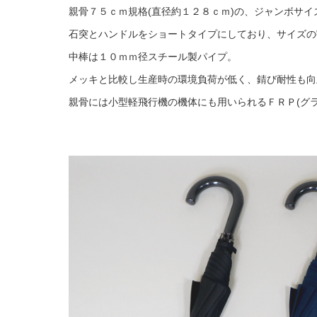
親骨７５ｃｍ規格(直径約１２８ｃｍ)の、ジャンボサイ
石突とハンドルをショートタイプにしており、サイズの
中棒は１０ｍｍ径スチール製パイプ。
メッキと比較し生産時の環境負荷が低く、錆び耐性も向
親骨には小型軽飛行機の機体にも用いられるＦＲＰ(グ