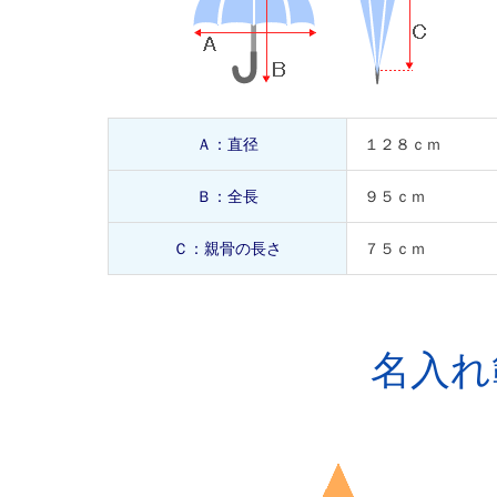
Ａ：直径
１２８ｃｍ
Ｂ：全長
９５ｃｍ
Ｃ：親骨の長さ
７５ｃｍ
名入れ