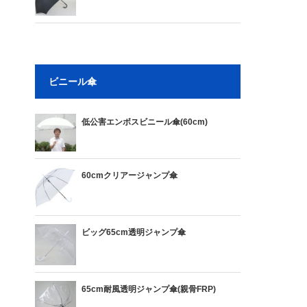
ビニール傘
低公害エンボスビニール傘(60cm)
60cmクリアージャンプ傘
ビッグ65cm透明ジャンプ傘
65cm耐風透明ジャンプ傘(親骨FRP)