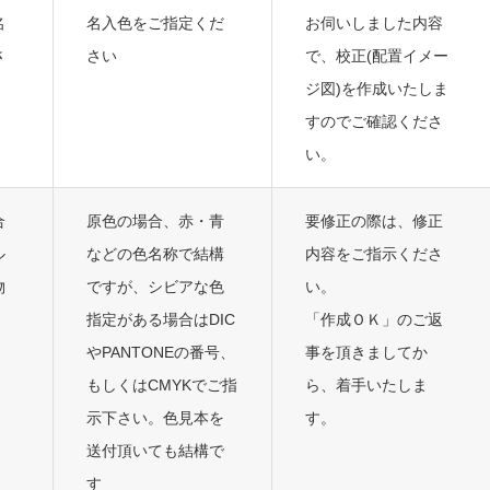
名
名入色をご指定くだ
お伺いしました内容
さ
さい
で、校正(配置イメー
ジ図)を作成いたしま
すのでご確認くださ
い。
合
原色の場合、赤・青
要修正の際は、修正
ル
などの色名称で結構
内容をご指示くださ
物
ですが、シビアな色
い。
指定がある場合はDIC
「作成ＯＫ」のご返
やPANTONEの番号、
事を頂きましてか
もしくはCMYKでご指
ら、着手いたしま
示下さい。色見本を
す。
送付頂いても結構で
す