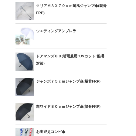
クリアＭＡＸ７０ｃｍ耐風ジャンプ傘(親骨
FRP)
ウエディングアンブレラ
ドアマンズ８０(晴雨兼用･UVカット･酷暑
対策)
ジャンボ７５ｃｍジャンプ傘(親骨FRP)
超ワイド８０ｃｍジャンプ傘(親骨FRP)
お出迎えコンビ傘