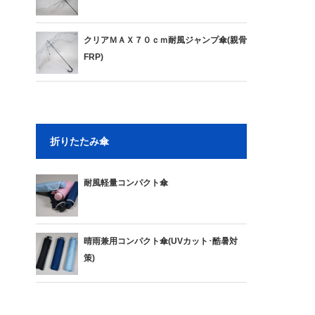
クリアＭＡＸ７０ｃｍ耐風ジャンプ傘(親骨
FRP)
折りたたみ傘
耐風軽量コンパクト傘
晴雨兼用コンパクト傘(UVカット･酷暑対
策)