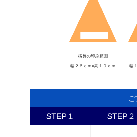
横長の印刷範囲
幅２６ｃｍ×高１０ｃｍ
幅
ご
STEP１
STEP２