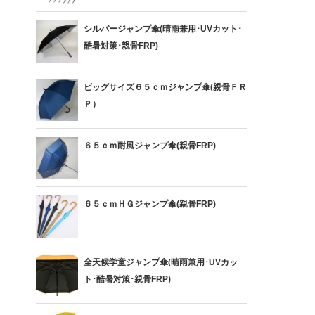
シルバージャンプ傘(晴雨兼用･UVカット･
酷暑対策･親骨FRP)
ビッグサイズ６５ｃｍジャンプ傘(親骨ＦＲ
Ｐ）
６５ｃｍ耐風ジャンプ傘(親骨FRP)
６５ｃｍＨＧジャンプ傘(親骨FRP)
全天候学童ジャンプ傘(晴雨兼用･UVカッ
ト･酷暑対策･親骨FRP)