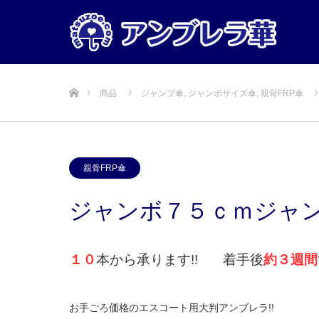
ホーム
商品
ジャンプ傘
,
ジャンボサイズ傘
,
親骨FRP傘
親骨FRP傘
ジャンボ７５ｃｍジャンプ
１０
本から承ります!! 着手後
約３週間
お手ごろ価格のエスコート用大判アンブレラ!!