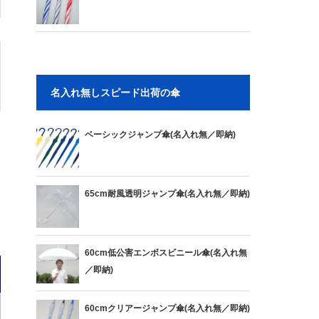
名入れ無しスピード出荷の傘
ベーシックジャンプ傘(名入れ無／即納)
65cm耐風透明ジャンプ傘(名入れ無／即納)
60cm低公害エンボスビニール傘(名入れ無
／即納)
60cmクリアージャンプ傘(名入れ無／即納)