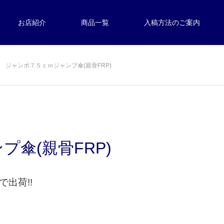
お店紹介
商品一覧
入稿方法のご案内
ジャンボ７５ｃｍジャンプ傘(親骨FRP)
傘(親骨FRP)
で出荷!!