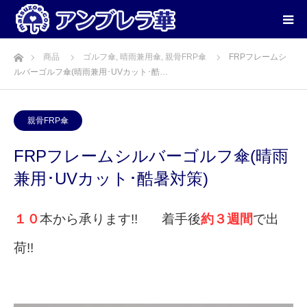
ホーム
商品
ゴルフ傘
,
晴雨兼用傘
,
親骨FRP傘
FRPフレームシ
ルバーゴルフ傘(晴雨兼用･UVカット･酷…
親骨FRP傘
FRPフレームシルバーゴルフ傘(晴雨
兼用･UVカット･酷暑対策)
１０
本から承ります!! 着手後
約３週間
で出
荷!!