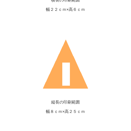
幅２２ｃｍ×高６ｃｍ
縦長の印刷範囲
幅８ｃｍ×高２５ｃｍ