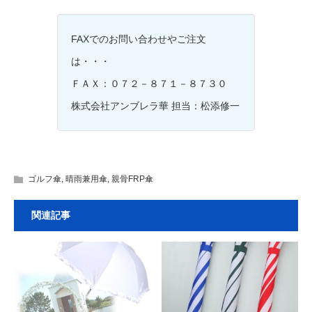
FAXでのお問い合わせやご注文
は・・・
ＦＡＸ：０７２－８７１－８７３０
株式会社アンブレラ華 担当：松添修一
ゴルフ傘
,
晴雨兼用傘
,
親骨FRP傘
関連記事