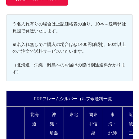
※名入れ有りの場合は上記価格表の通り、10本～送料弊社
負担で発送いたします。
※名入れ無しでご購入の場合は@1400円(税別)、50本以上
のご注文で送料サービスいたいます。
（北海道・沖縄・離島へのお届けの際は別途送料かかりま
す）
FRPフレームシルバーゴルフ傘送料一覧
北海
沖
東北
関東
東
近
道
縄・
甲信
海・
畿
離島
越
北陸
二